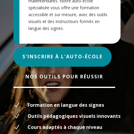
malentendants. Notre auto-école
spécialisée vous offre une formation
accessible et sur mesure, avec des outils
visuels et des instructeurs formés en
langue des signes.
S'INSCRIRE À L'AUTO-ÉCOLE
NOS OUTILS POUR RÉUSSIR
N
Formation en langue des signes
N
Outils pédagogiques visuels innovants
N
Cours adaptés à chaque niveau